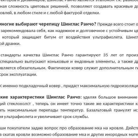
екторов и Дизайнеров, Шинглас Ранчо является эталоном т.к. разноо
рная сложность цветовых решений, позволяют создавать красивые д
овлей, в любом стиле и с любой фактурой отделки.
многие выбирают черепицу Шинглас Ранчо?
Прежде всего стоит 
 зарекомендовала себя, как надежное и долговечное с устойчивым 
а, который защищает битум от воздействия ультрафиолета. Шин
ой дранки.
тандарты качества Шинглас Ранчо гарантируют 35 лет от произ
специально выпускают коньковые и ендовные элементы, а также др
является обязательным. Фактически ковер служит дополнительным 
срок эксплуатации.
о:
именно подкладочный ковер , придаст максимальную гидроизоляц
ские характеристики Шинглас Ранчо:
уделяя большое внимание 
й стеклохолст , теперь он имеет точно такие же характеристики
ать максимальные перепады температур. Базальтовый гранулят 
ия ультрафиолета и увеличивает срок службы.
ши покупатели задаю вопрос про образование мха на кровле. Действ
на скатах кровли возможно образование мха и других инородных ма