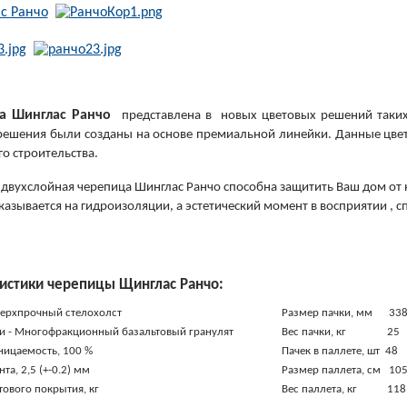
а Шинглас Ранчо
представлена в новых цветовых решений таких
решения были созданы на основе премиальной линейки. Данные цвет
го строительства.
двухслойная черепица Шинглас Ранчо способна защитить Ваш дом от н
казывается на гидроизоляции, а эстетический момент в восприятии , 
истики черепицы Щинглас Ранчо:
верхпрочный стелохолст
Размер пачки, мм 338
и - Многофракционный базальтовый гранулят
Вес пачки, кг 25
ицаемость, 100 %
Пачек в паллете, шт 48
та, 2,5 (+-0.2) мм
Размер паллета, см 10
тового покрытия, кг
Вес паллета, кг 118