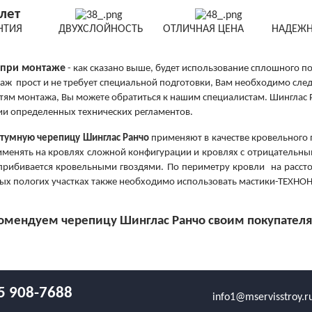
лет
АНТИЯ ДВУХСЛОЙНОСТЬ ОТЛИЧНАЯ ЦЕНА НАДЕЖН
при монтаже
- как сказано выше, будет использование сплошного 
аж прост и не требует специальной подготовки, Вам необходимо след
тям монтажа, Вы можете обратиться к нашим специалистам. Шинглас 
и определенных технических регламентов.
тумную черепицу Шинглас Ранчо
применяют в качестве кровельного 
менять на кровлях сложной конфигурации и кровлях с отрицательн
прибивается кровельными гвоздями. По периметру кровли на рассто
ых пологих участках также необходимо использовать мастики-ТЕХН
мендуем черепицу Шинглас Ранчо своим покупателям
5 908-7688
info1@mservisstroy.r