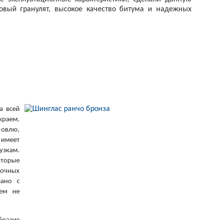
вый гранулят, высокое качество битума и надежных
а всей
краем.
ровлю,
 имеет
узкам.
оторые
очных
ано с
сем не