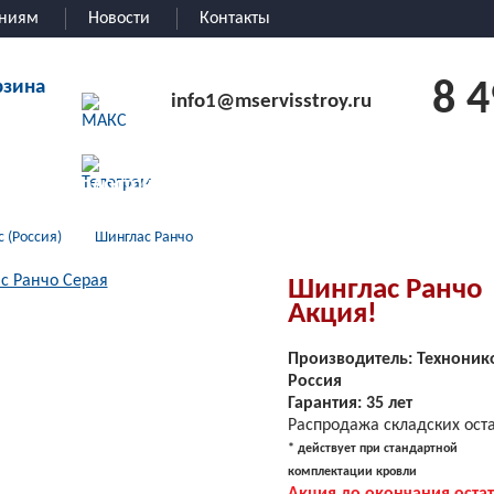
аниям
Новости
Контакты
рзина
8 
info1@mservisstroy.ru
пица
Водосточная система
Мансардные окна
 (Россия)
Шинглас Ранчо
Шинглас Ранчо
Акция!
Производитель: Техноник
Россия
Гарантия:
35 лет
Распродажа складских ост
* действует при стандартной
комплектации кровли