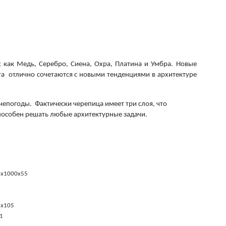
 как Медь, Серебро, Сиена, Охра, Платина и Умбра. Новые
а отлично сочетаются с новыми тенденциями в архитектуре
епогоды. Фактически черепица имеет три слоя, что
способен решать любые архитектурные задачи.
х1000х55
5х105
1