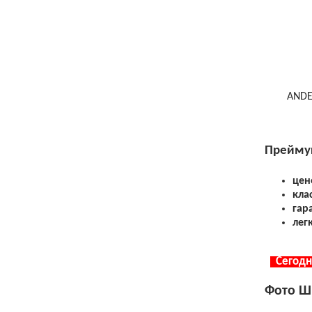
ANDEREP
Преймущ
цен
кла
гар
лег
Сегодня
Фото Ш