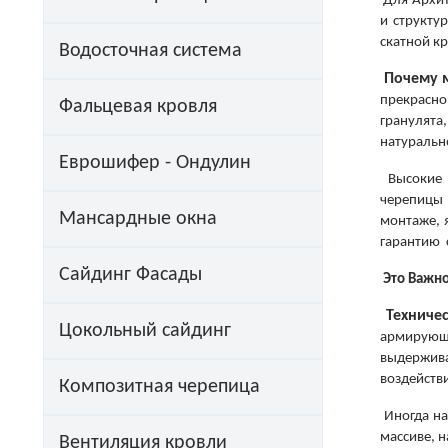
Для Архит
и структу
скатной кр
Водосточная система
Почему 
прекрасно
Фальцевая кровля
гранулят
натуральн
Еврошифер - Ондулин
Высокие с
черепицы 
Мансардные окнa
монтаже, 
гарантию 
Сайдинг Фасады
Это Важн
Т
ехниче
Цокольный сайдинг
армирующи
выдержив
воздейств
Композитная черепица
Иногда на
массиве, 
Вентиляция кровли