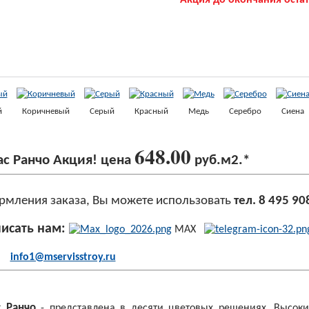
Акция до окончания оста
й
Коричневый
Серый
Красный
Медь
Серебро
Сиена
648
.00
ас
Ранчо Акция! цена
руб.м2.*
рмления заказа, Вы можете использовать
тел. 8 495 90
писать нам:
MAX
info1@mservisstroy.ru
 Ранчо
- представлена в десяти цветовых решениях. Высоки