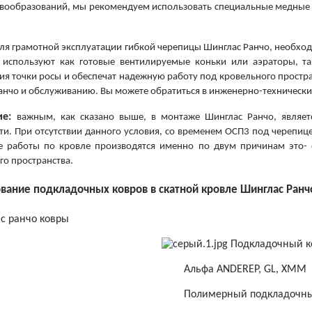
вообразований, мы рекомендуем использовать специальные медные 
ля грамотной эксплуатации гибкой черепицы Шинглас Ранчо, необхо
 используют как готовые вентилируемые коньки или аэраторы, та
ия точки росы и обеспечат надежную работу под кровельного простра
анчо и обслуживанию. Вы можете обратиться в инженерно-технически
е:
важным, как сказано выше, в монтаже Шинглас Ранчо, являет
ти. При отсутствии данного условия, со временем ОСП3 под черепиц
 работы по кровле производятся именно по двум причинам это- о
го пространства.
вание подкладочных ковров в скатной кровле Шинглас Ранч
Подкладочный к
Альфа ANDEREP, GL, XMM
Полимерный подкладочный