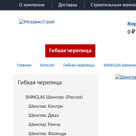
О компании
Доставка
Строительным комп
Ко
0
₽
Каталог
Гибкая черепица
Металлочере
Главная
Каталог
Гибкая черепица
SHINGLAS Шинглас
Гибкая черепица
SHINGLAS Шинглас (Россия)
Шинглас Кантри
Шинглас Джаз
Шинглас Ранчо
Шинглас Фазенда