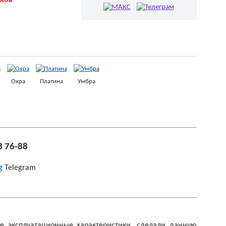
тков
Охра
Платина
Умбра
8 76-88
Telegram
е эксплуатационные характеристики, сделали данную