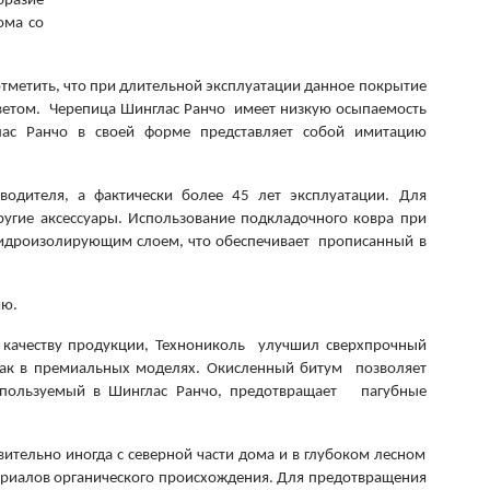
бразие
ома со
отметить, что при длительной эксплуатации данное покрытие
цветом. Черепица Шинглас Ранчо
имеет низкую осыпаемость
глас Ранчо в своей форме представляет собой имитацию
водителя, а фактически более 45 лет эксплуатации. Для
угие аксессуары. Использование подкладочного ковра при
гидроизолирующим слоем, что обеспечивает прописанный в
ию.
качеству продукции, Технониколь улучшил сверхпрочный
 как в премиальных моделях. Окисленный битум позволяет
используемый в Шинглас Ранчо, предотвращает пагубные
ительно иногда с северной части дома и в глубоком лесном
териалов органического происхождения. Для предотвращения