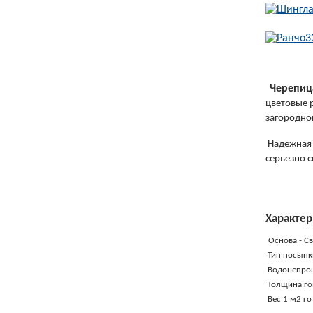
Ч
ерепиц
цветовые 
загородно
Надежная 
серьезно с
Характер
Основа - С
Тип посыпк
Водонепрон
Толщина гон
Вес 1 м2 го