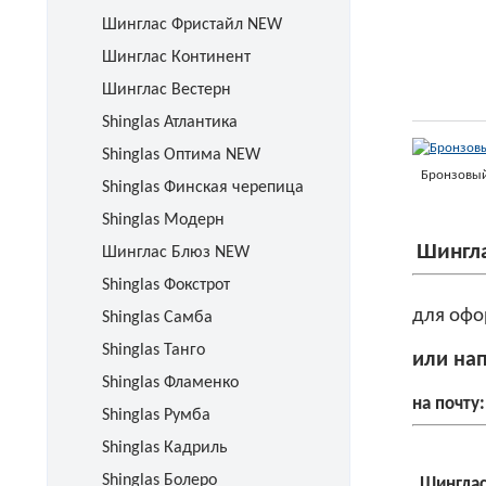
Шинглас Фристайл NEW
Шинглас Континент
Шинглас Вестерн
Shinglas Атлантика
Shinglas Оптима NEW
Бронзовы
Shinglas Финская черепица
Shinglas Модерн
Шингл
Шинглас Блюз NEW
Shinglas Фокстрот
для офо
Shinglas Самба
Shinglas Танго
или на
Shinglas Фламенко
на почту:
Shinglas Румба
Shinglas Кадриль
Shinglas Болеро
Шинглас