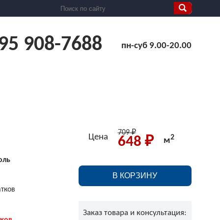
495 908-7688
пн-суб 9.00-20.00
Расчет Заказа
План проезда
709 ₽
Цена
2
648 ₽
м
оль
В КОРЗИНУ
атков
Заказ товара и консультация: