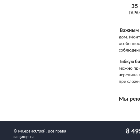
35 
ГАР
Важным 
дом. Монт
особеннос
соблюдени
Гибкую би
можно при
черепица 
при сложн
Мы реко
8 49
© МСервисСтрой. Все права
защищены