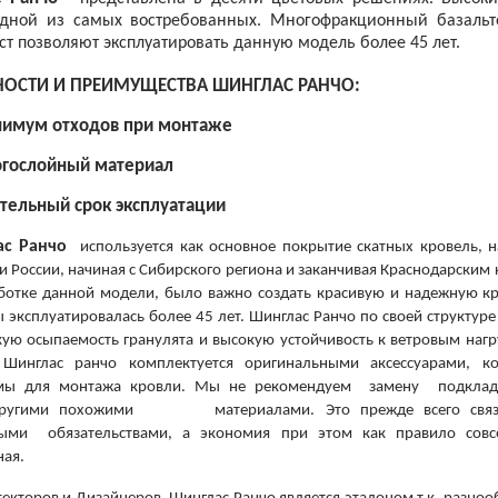
дной из самых востребованных. Многофракционный базальто
ст позволяют эксплуатировать данную модель более 45 лет.
ОСТИ И ПРЕИМУЩЕСТВА ШИНГЛАС РАНЧО
:
имум отходов при монтаже
гослойный материал
тельный срок эксплуатации
ас Ранчо
используется как основное покрытие скатных кровель, н
и России, начиная с Сибирского региона и заканчивая Краснодарским 
ботке данной модели, было важно создать красивую и надежную к
ы эксплуатировалась более 45 лет. Шинглас Ранчо по своей структуре
кую осыпаемость гранулята и высокую устойчивость к ветровым нагр
 Шинглас ранчо комплектуется оригинальными аксессуарами, к
мы для монтажа кровли. Мы не рекомендуем замену подклад
 другими похожими материалами. Это прежде всего связ
ными обязательствами, а экономия при этом как правило сов
ная.