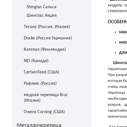
модель о
Shinglas Сальса
стеклохол
Шинглас Акция
ОСОБЕНН
Тегола (Россия, Италия)
мин
Docke (Россия Германия)
мно
Катепал (Финляндия)
дли
IKO (Канада)
Шингл
территори
CertainTeed (США)
При разра
которая б
Руфлекс (Россия)
очень низ
Черепица
медная черепица Brai
необходи
(Италия)
ковров,
гарантий
Owens Corning (США)
значитель
Металлочерепица